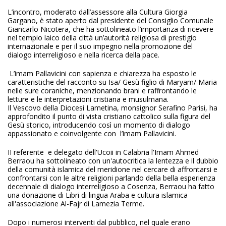
L’incontro, moderato dall’assessore alla Cultura Giorgia
Gargano, è stato aperto dal presidente del Consiglio Comunale
Giancarlo Nicotera, che ha sottolineato l’importanza di ricevere
nel tempio laico della città un’autorità religiosa di prestigio
internazionale e per il suo impegno nella promozione del
dialogo interreligioso e nella ricerca della pace.
L’imam Pallavicini con sapienza e chiarezza ha esposto le
caratteristiche del racconto su Isa/ Gesù figlio di Maryam/ Maria
nelle sure coraniche, menzionando brani e raffrontando le
letture e le interpretazioni cristiana e musulmana.
Il Vescovo della Diocesi Lametina, monsignor Serafino Parisi, ha
approfondito il punto di vista cristiano cattolico sulla figura del
Gesù storico, introducendo così un momento di dialogo
appassionato e coinvolgente con l’imam Pallavicini.
II referente e delegato dell'Ucoii in Calabria l'Imam Ahmed
Berraou ha sottolineato con un'autocritica la lentezza e il dubbio
della comunità islamica del meridione nel cercare di affrontarsi e
confrontarsi con le altre religioni parlando della bella esperienza
decennale di dialogo interreligioso a Cosenza, Berraou ha fatto
una donazione di Libri di lingua Araba e cultura islamica
all'associazione Al-Fajr di Lamezia Terme.
Dopo i numerosi interventi dal pubblico, nel quale erano