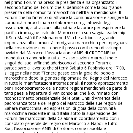
nel primo Forum ha preso la presidenza e ha organizzato il
secondo turno del Forum che si definisce come la più grande
presenza della comunità marocchina nell'Italia meridionale. Il
Forum che ha l'intento di attivare la comunicazione e spingere la
comunità marocchina a collaborare con gli attivisti degli
associazioni, a attaccarsi alla patria e lavorare per esprimere la
pacifica immagine civile del Marocco e la sua saggia leadership
di Sua Maestà il Re Mohammed VI, che attribuisce grande
importanza alla comunità immigrata marocchina per impegnarsi
nella costruzione e nel tenere il passo con il treno di sviluppo
avviato dal Marocco.L'associazione ANIS di CROTONE ha
mandato un annuncio a tutte le associazioni marocchine e
singoli del sud, affinché aderiscono al secondo Forum e
partecipare all'evento che si terrà Sabato 6 Febbraio ore 17:00,
si legge nella nota: "Tenere passo con la gioia del popolo
marocchino dopo la gloriosa diplomazia del Regno del Marocco
in tutte le manifestazioni internazionali, il nostro apprezzamento
per il riconoscimento delle nostre regioni meridionali da parte di
tanti paesi e l'apertura di vari consolati che è culminato con il
riconoscimento presidenziale delle Stati Uniti d'America della
padronanza totale del regno del Marocco delle sue regioni del
Sahara marocchina, ed espressioni di gioia della comunità
marocchina residente in Sud Italia sotto la supervisione del
Forum dei marocchini della Calabria in coordinamento con il
consolato generale del regno del Marocco a Napoli e tutto il
Sud, l'associazione ANIS di Crotone, come capofila e