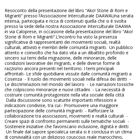
Resoconto della presentazione del libro “Ako! Storie di Rom e
Migranti” presso l’Associazione Interculturale DAAWAUna serata
intensa, partecipata e ricca di contenuti quella che si è svolta
presso la sede della nostra Associazione Interculturale DAAWA
in via Caloprese, in occasione della presentazione del libro “Ako!
Storie di Rom e Migranti”.L’incontro ha visto la presenza
significativa di rappresentanti dei movimenti sociali, realtà
culturali, attivisti e membri delle comunità migranti. Un pubblico
attento e coinvolto che ha dato vita a un dibattito profondo e
sincero sui temi della migrazione, delle minoranze, delle
condizioni lavorative dei migranti, e delle diverse forme di
razzismo ancora presenti nel territorio. I temi principali
affrontati- Le sfide quotidiane vissute dalle comunità migranti a
Cosenza - Il ruolo dei movimenti sociali nella difesa dei diritti -
Le discriminazioni nel mondo del lavoro - Le narrazioni tossiche
che colpiscono minoranze e nuovi cittadini - La necessità di
costruire comunità protagoniste nella vita sociale della città
Dalla discussione sono scaturite importanti riflessioni e
indicazioni condivise, tra cui:- Promuovere una maggiore
partecipazione delle comunità migranti - Rafforzare la
collaborazione tra associazioni, movimenti e realtà culturali -
Creare spazi di confronto permanenti sulle tematiche sociali -
Sostenere iniziative che favoriscano inclusione, dignità e diritti
Un finale dal sapore specialeLa serata si è conclusa in un clima
di convivialità con un delizioso couscous reale marocchino,