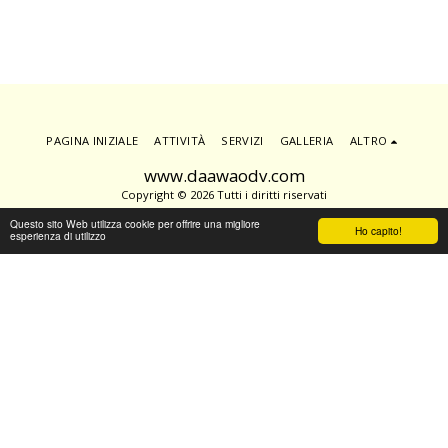
PAGINA INIZIALE
ATTIVITÀ
SERVIZI
GALLERIA
ALTRO
www.daawaodv.com
Copyright © 2026 Tutti i diritti riservati
Condizioni
|
Privacy
Questo sito Web utilizza cookie per offrire una migliore
Ho capito!
esperienza di utilizzo
Powered By
SITE123
-
Creare un sito gratis
ISCRIVITI