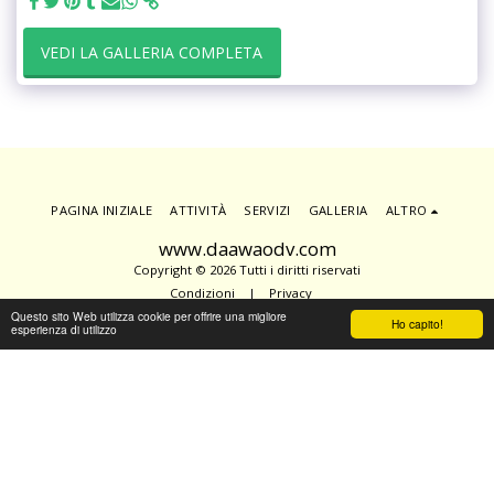
VEDI LA GALLERIA COMPLETA
PAGINA INIZIALE
ATTIVITÀ
SERVIZI
GALLERIA
ALTRO
www.daawaodv.com
Copyright © 2026 Tutti i diritti riservati
Condizioni
|
Privacy
Powered By
SITE123
-
Creare un sito gratis
Questo sito Web utilizza cookie per offrire una migliore
Ho capito!
esperienza di utilizzo
ISCRIVITI